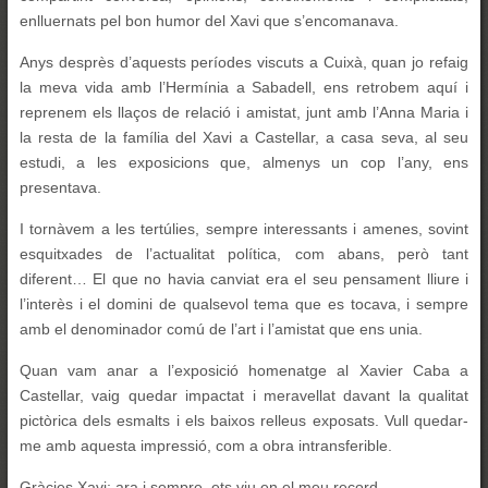
enlluernats pel bon humor del Xavi que s’encomanava.
Anys desprès d’aquests períodes viscuts a Cuixà, quan jo refaig
la meva vida amb l’Hermínia a Sabadell, ens retrobem aquí i
reprenem els llaços de relació i amistat, junt amb l’Anna Maria i
la resta de la família del Xavi a Castellar, a casa seva, al seu
estudi, a les exposicions que, almenys un cop l’any, ens
presentava.
I tornàvem a les tertúlies, sempre interessants i amenes, sovint
esquitxades de l’actualitat política, com abans, però tant
diferent… El que no havia canviat era el seu pensament lliure i
l’interès i el domini de qualsevol tema que es tocava, i sempre
amb el denominador comú de l’art i l’amistat que ens unia.
Quan vam anar a l’exposició homenatge al Xavier Caba a
Castellar, vaig quedar impactat i meravellat davant la qualitat
pictòrica dels esmalts i els baixos relleus exposats. Vull quedar-
me amb aquesta impressió, com a obra intransferible.
Gràcies Xavi; ara i sempre, ets viu en el meu record.