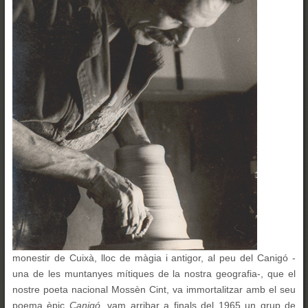
monestir de Cuixà, lloc de màgia i antigor, al peu del Canigó -
una de les muntanyes mítiques de la nostra geografia-, que el
nostre poeta nacional Mossèn Cint, va immortalitzar amb el seu
poema èpic
Canigó
, vam arribar a finals del 1965 un grup de