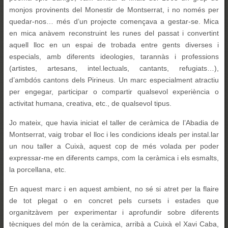
monjos provinents del Monestir de Montserrat, i no només per
quedar-nos… més d’un projecte començava a gestar-se. Mica
en mica anàvem reconstruint les runes del passat i convertint
aquell lloc en un espai de trobada entre gents diverses i
especials, amb diferents ideologies, tarannàs i professions
(artistes, artesans, intel.lectuals, cantants, refugiats…),
d’ambdós cantons dels Pirineus. Un marc especialment atractiu
per engegar, participar o compartir qualsevol experiència o
activitat humana, creativa, etc., de qualsevol tipus.
Jo mateix, que havia iniciat el taller de ceràmica de l’Abadia de
Montserrat, vaig trobar el lloc i les condicions ideals per instal.lar
un nou taller a Cuixà, aquest cop de més volada per poder
expressar-me en diferents camps, com la ceràmica i els esmalts,
la porcellana, etc.
En aquest marc i en aquest ambient, no sé si atret per la flaire
de tot plegat o en concret pels cursets i estades que
organitzàvem per experimentar i aprofundir sobre diferents
tècniques del món de la ceràmica, arribà a Cuixà el Xavi Caba,