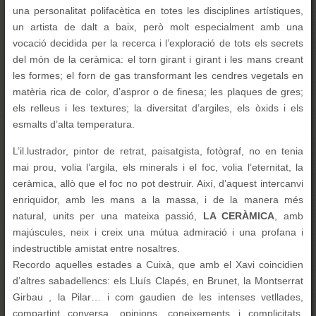
una personalitat polifacètica en totes les disciplines artístiques,
un artista de dalt a baix, però molt especialment amb una
vocació decidida per la recerca i l’exploració de tots els secrets
del món de la ceràmica: el torn girant i girant i les mans creant
les formes; el forn de gas transformant les cendres vegetals en
matèria rica de color, d’aspror o de finesa; les plaques de gres;
els relleus i les textures; la diversitat d’argiles, els òxids i els
esmalts d’alta temperatura.
L’il.lustrador, pintor de retrat, paisatgista, fotògraf, no en tenia
mai prou, volia l’argila, els minerals i el foc, volia l’eternitat, la
ceràmica, allò que el foc no pot destruir. Així, d’aquest intercanvi
enriquidor, amb les mans a la massa, i de la manera més
natural, units per una mateixa passió,
LA CERÀMICA
, amb
majúscules, neix i creix una mútua admiració i una profana i
indestructible amistat entre nosaltres.
Recordo aquelles estades a Cuixà, que amb el Xavi coincidien
d’altres sabadellencs: els Lluís Clapés, en Brunet, la Montserrat
Girbau , la Pilar… i com gaudien de les intenses vetllades,
compartint conversa, opinions, coneixements i complicitats,